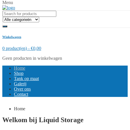
Menu
Winkelwagen
0 product(en) -
€
0,00
Geen producten in winkelwagen
Home
Shop
Tank op maat
Galerij
Over ons
Contact
Home
Welkom bij Liquid Storage