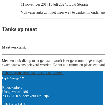
Posted
Author
11 november 2017
15 juli 2024
Liquid Storage
on
Vuilwatertanks zijn niet meer weg te denken in onder a
Tanks op maat
Maatwerktank
Met een tank die op maat gemaakt wordt is er geen onnodige verspil
exact naar wens geleverd worden. Benut alle ruimte en plaats een tank
Offerte op maat gemaakte tank aanvragen
Liquid Storage B.V.
Bezoekadres:
Hoogewaard 186
2396 AP Koudekekerk a/d Rijn
071 - 341 4118