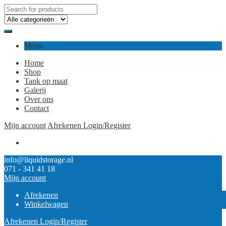
Menu
Home
Shop
Tank op maat
Galerij
Over ons
Contact
Mijn account
Afrekenen
Login/Register
info@liquidstorage.nl
071 - 341 41 18
Mijn account
Afrekenen
Winkelwagen
Afrekenen
Login/Register