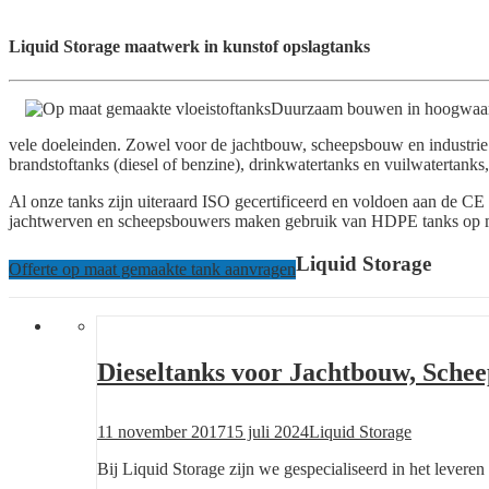
Liquid Storage maatwerk in kunstof opslagtanks
Duurzaam bouwen in hoogwaardi
vele doeleinden. Zowel voor de jachtbouw, scheepsbouw en industrie 
brandstoftanks (diesel of benzine), drinkwatertanks en vuilwatertan
Al onze tanks zijn uiteraard ISO gecertificeerd en voldoen aan de C
jachtwerven en scheepsbouwers maken gebruik van HDPE tanks op maat
Liquid Storage
Offerte op maat gemaakte tank aanvragen
Dieseltanks voor Jachtbouw, Schee
Posted
Author
11 november 2017
15 juli 2024
Liquid Storage
on
Bij Liquid Storage zijn we gespecialiseerd in het lever