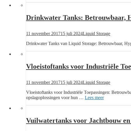
Drinkwater Tanks: Betrouwbaar, 
Posted
Author
11 november 2017
15 juli 2024
Liquid Storage
on
Drinkwater Tanks van Liquid Storage: Betrouwbaar, Hy
Vloeistoftanks voor Industriële To
Posted
Author
11 november 2017
15 juli 2024
Liquid Storage
on
Vloeistoftanks voor Industriële Toepassingen: Betrouwb
Vloeistoftanks
opslagoplossingen voor hun …
Lees meer
voor
Industriële
Toepassingen
Vuilwatertanks voor Jachtbouw e